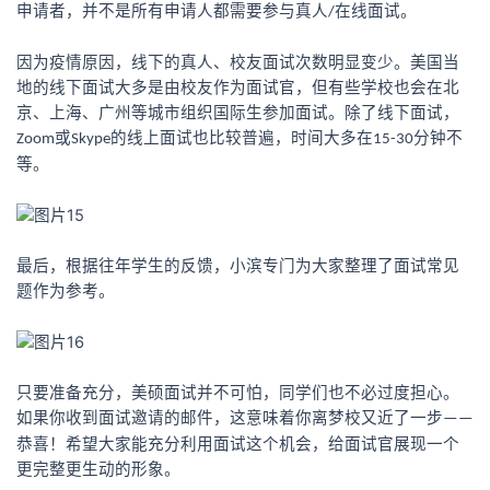
申请者，并不是所有申请人都需要参与真人
在线面试。
/
因为疫情原因，线下的真人、校友面试次数明显变少。美国当
地的线下面试大多是由校友作为面试官，但有些学校也会在北
京、上海、广州等城市组织国际生参加面试。除了线下面试，
或
的线上面试也比较普遍，时间大多在
分钟不
Zoom
Skype
15-30
等。
最后，根据往年学生的反馈，小滨专门为大家整理了面试常见
题作为参考。
只要准备充分，
美硕面试并不可怕，同学们也不必过度担心。
如果
你
收到面试邀请
的邮件
，
这
意味着
你离梦校
又近了一步
——
恭喜！
希望大家能充分利用面试这个机会，给面试官展现一个
更完整更生动的形象。