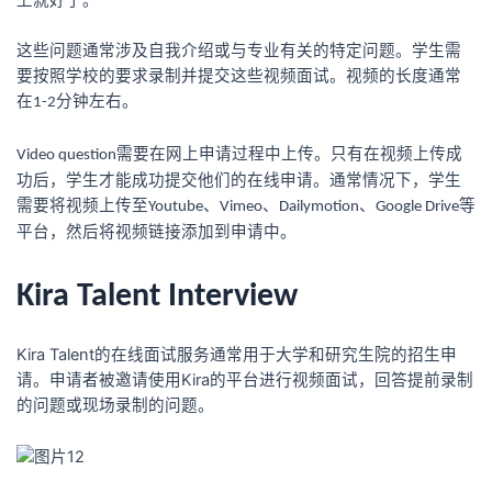
上
就好了
。
这些问题通常涉及自我介绍或
与专业有关的
特定问题。学生需
要按照学校的要求录制并提交这些视频面试。视频的长度
通常
在
分钟
左右。
1-2
需要在
网上申请过程中上传。只有在视频上传
成
Video question
功
后，学生才能成功提交他们的在线申请。
通常情况下，学生
需要将视频上传至
、
、
、
等
Youtube
Vimeo
Dailymotion
Google Drive
平台，然后将视频链接添加到申请中。
Kira Talent Interview
Kira Talent
的在线面试服务通常用于大学和研究生院的招生
申
Kira
请
。申请者被邀请使用
的平台进行视频面试，回答提前录制
的问题或现场录制的问题
。