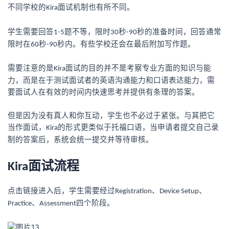
不同学校的
面试机制也有所不同。
Kira
学生需要回答
题不等，限时
秒
秒的准备时间，回答通常
1-5
30
-90
限时在
秒
秒内。有些学校还会在最后附加写作题。
60
-90
需要注意的是
面试的目的并不是考察专业方面的知识与能
Kira
力，而是在于测试面试者的英语沟通能力和口语表达能力，需
要面试人在有效的时间内快速思考并提供有条理的答案。
但是因为没有真人和你互动，学生也不必过于紧张。与其把它
当作面试，
的形式更类似于托福口语，当申请者提交自己录
Kira
制的答案后，系统会统一提交并等待审核。
面试流程
Kira
点击链接进入后，学生需要经过
、
、
Registration
Device Setup
、
四个阶段。
Practice
Assessment