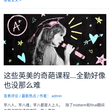
查看全文 »
这些英美的奇葩课程…全勤好像
也没那么难
发表评论
/
最新热点
/ 作者：
admin
早八人，早八魂，早八都是人上人。 除了midterm和final期间