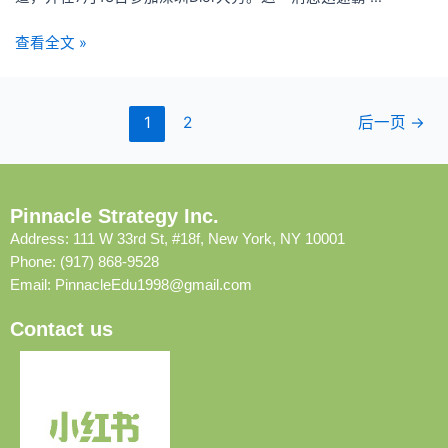
查看全文 »
1
2
后一页
→
Pinnacle Strategy Inc.
Address: 111 W 33rd St, #18f, New York, NY 10001
Phone: (917) 868-9528
Email:
PinnacleEdu1998@gmail.com
Contact us